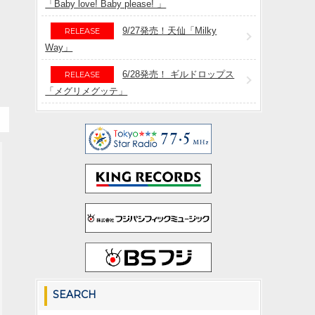
「Baby love! Baby please! 」
9/27発売！天仙「Milky
RELEASE
Way」
6/28発売！ ギルドロップス
RELEASE
「メグリメグッテ」
SEARCH