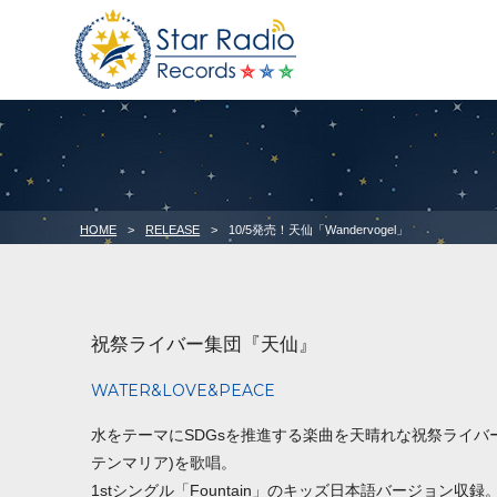
HOME
>
RELEASE
>
10/5発売！天仙「Wandervogel」
祝祭ライバー集団『天仙』
WATER&LOVE&PEACE
水をテーマにSDGsを推進する楽曲を天晴れな祝祭ライバ
テンマリア)を歌唱。
1stシングル「Fountain」のキッズ日本語バージョン収録