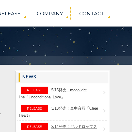
RELEASE
COMPANY
CONTACT
NEWS
5/15発売！moonlight
RELEASE
line「Unconditional Love」
3/13発売！真中音羽「Clear
RELEASE
プ
Heart」
2/14発売！ギルドロップス
RELEASE